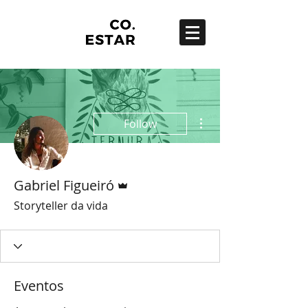
More actions
Follow
Admin
Gabriel Figueiró
Storyteller da vida
Eventos